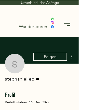
Unverbindliche Anfrage
Wandertouren
Weitere Optionen
Folgen
stephanielieb
Administrator
stephanielieb
Profil
Beitrittsdatum: 16. Dez. 2022