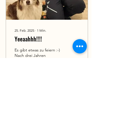
25. Feb. 2025
∙
1
Min.
Yeeaahhh!!!!
Es gibt etwas zu feiern :-)
Nach drei Jahren
Ausbildung beim
Schweizer
Bergführerverband durfte
ich mein Können im letzten
Herbst im...
99
0
3
Mehr laden