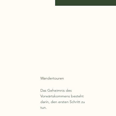
Wandertouren
Das Geheimnis des
Vorwärtskommens besteht
darin, den ersten Schritt zu
tun.