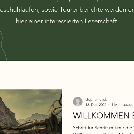
schuhlaufen, sowie Tourenberichte werden er
hier einer interessierten Leserschaft.
stephanielieb
16. Dez. 2022
1 Min. Lesezei
WILLKOMMEN B
Schritt für Schritt mit mir d