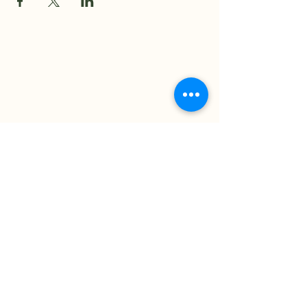
Wandertouren
Das Geheimnis des Vorwärtskommens besteht
darin, den ersten Schritt zu tun.
Datenschutz
AGB